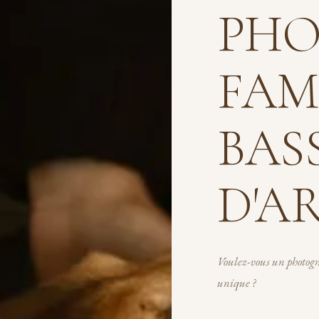
PHO
FAM
BAS
D'A
Voulez-vous un photogr
unique ?