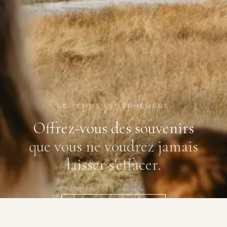
LE TEMPS EST ÉPHÉMÈRE
Offrez-vous des souvenirs
que vous ne voudrez jamais
laisser s'effacer.
ÉCRIVEZ-MOI →